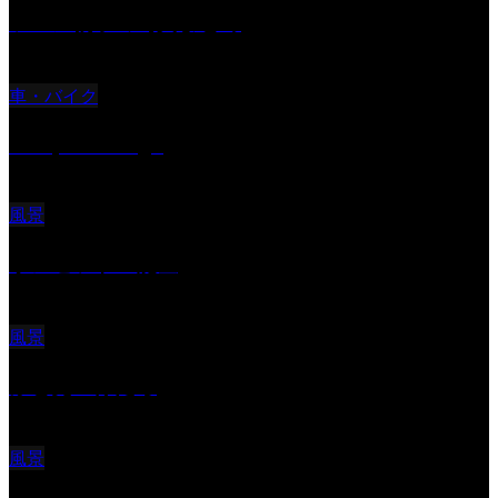
ツバメ親子の写真まとめ
車・バイク
Reciprocal Age
風景
サンセツト 能登
風景
ふと見上げたら
風景