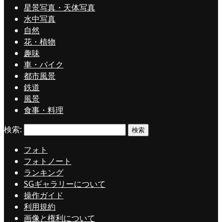
星景写真・天体写真
水中写真
自然
花・植物
趣味
車・バイク
都市風景
鉄道
風景
食事・料理
検索:
フォト
フォトノート
ランキング
SGギャラリーについて
操作ガイド
利用規約
画像と権利について