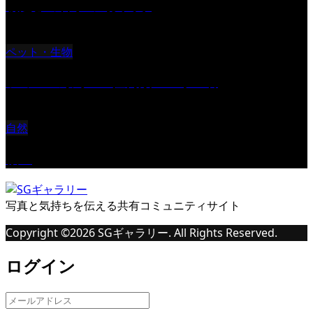
朝起きの苦手の写真です
ペット・生物
ツミ ＃野鳥 ＃猛禽類 ＃オス君
自然
桜Ⅱ
写真と気持ちを伝える共有コミュニティサイト
Copyright ©
2026
SGギャラリー. All Rights Reserved.
ログイン