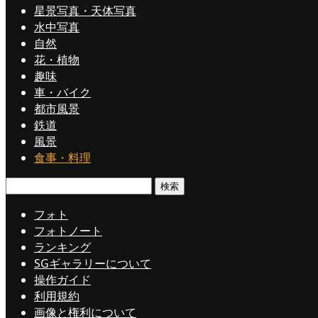
星景写真・天体写真
水中写真
自然
花・植物
趣味
車・バイク
都市風景
鉄道
風景
食事・料理
検
索:
フォト
フォトノート
ランキング
SGギャラリーについて
操作ガイド
利用規約
画像と権利について