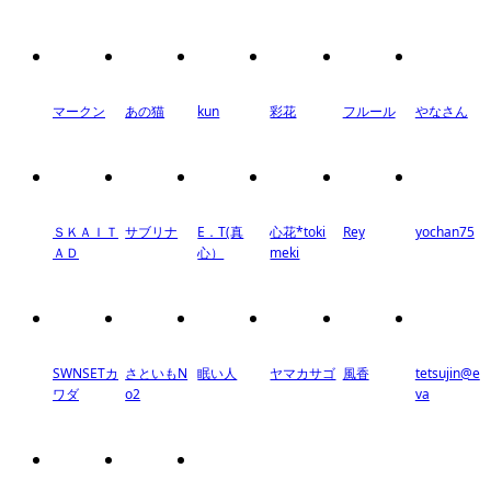
マークン
あの猫
kun
彩花
フルール
やなさん
ＳＫＡＩＴ
サブリナ
E．T(真
心花*toki
Rey
yochan75
ＡＤ
心）
meki
SWNSETカ
さといもN
眠い人
ヤマカサゴ
風香
tetsujin@e
ワダ
o2
va