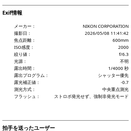
Exif情報
メーカー：
NIKON CORPORATION
撮影日：
2026/05/08 11:41:42
焦点距離：
600mm
ISO感度：
2000
絞り値：
f/6.3
光源：
不明
露出時間：
1/4000 秒
露出プログラム：
シャッター優先
露光補正値：
-0.7
測光方式：
中央重点測光
フラッシュ：
ストロボ発光せず、強制非発光モード
拍手を送ったユーザー