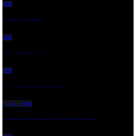
風景
サンセツト 能登
風景
ふと見上げたら
風景
朝起きの苦手の写真です
ペット・生物
ツミ ＃野鳥 ＃猛禽類 ＃オス君