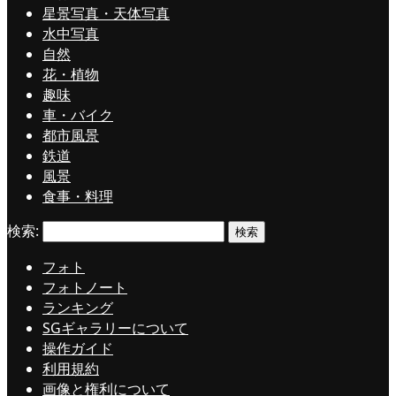
星景写真・天体写真
水中写真
自然
花・植物
趣味
車・バイク
都市風景
鉄道
風景
食事・料理
検索:
フォト
フォトノート
ランキング
SGギャラリーについて
操作ガイド
利用規約
画像と権利について