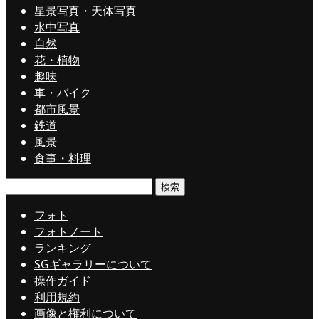
星景写真・天体写真
水中写真
自然
花・植物
趣味
車・バイク
都市風景
鉄道
風景
食事・料理
検
索:
フォト
フォトノート
ランキング
SGギャラリーについて
操作ガイド
利用規約
画像と権利について