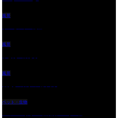
風景
サンセツト 能登
風景
ふと見上げたら
風景
朝起きの苦手の写真です
ペット・生物
ツミ ＃野鳥 ＃猛禽類 ＃オス君