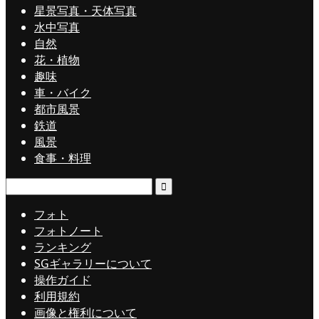
星景写真・天体写真
水中写真
自然
花・植物
趣味
車・バイク
都市風景
鉄道
風景
食事・料理
検
索:
フォト
フォトノート
ランキング
SGギャラリーについて
操作ガイド
利用規約
画像と権利について