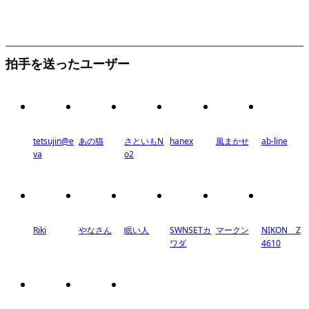
拍手を送ったユーザー
tetsujin@e
あの猫
さといもN
hanex
風まかせ
ab-line
va
o2
Riki
やなさん
眠い人
SWNSETカ
マークン
NIKON Z
ワダ
4610