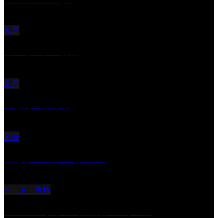
風景
サンセツト 能登
風景
ふと見上げたら
風景
朝起きの苦手の写真です
ペット・生物
ツミ ＃野鳥 ＃猛禽類 ＃オス君