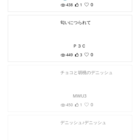
0
438
1
匂いにつられて
Ｐ３Ｃ
0
449
3
チョコと胡桃のデニッシュ
MWU3
0
450
1
デニッシュ♪デニッシュ