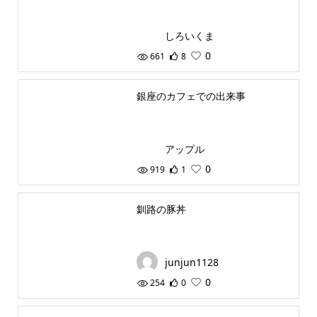
しろいくま
0
661
8
銀座のカフェでの出来事
アップル
0
919
1
釧路の豚丼
junjun1128
0
254
0