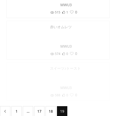
MWU3
0
515
1
赤いオムレツ
MWU3
0
574
0
スイーツ♪トースト
MWU3
0
588
0
1
…
17
18
19
