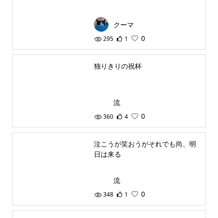
クーマ
0
295
1
独りきりの祝杯
流
0
360
4
泣こうが笑おうがそれでも尚、明
日は来る
流
0
348
1