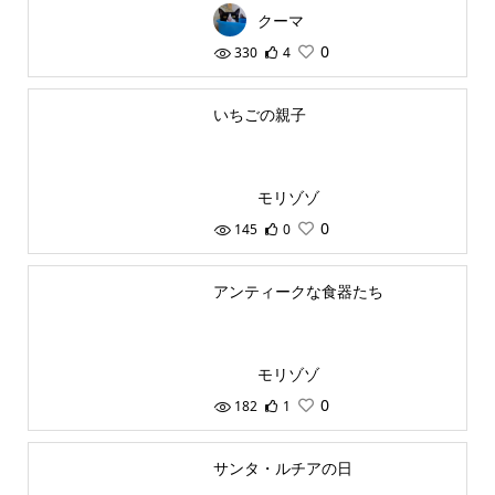
クーマ
0
330
4
いちごの親子
モリゾゾ
0
145
0
アンティークな食器たち
モリゾゾ
0
182
1
サンタ・ルチアの日