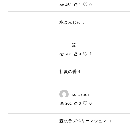
0
461
1
水まんじゅう
流
1
701
8
初夏の香り
soraragi
0
302
0
森永ラズベリーマシュマロ