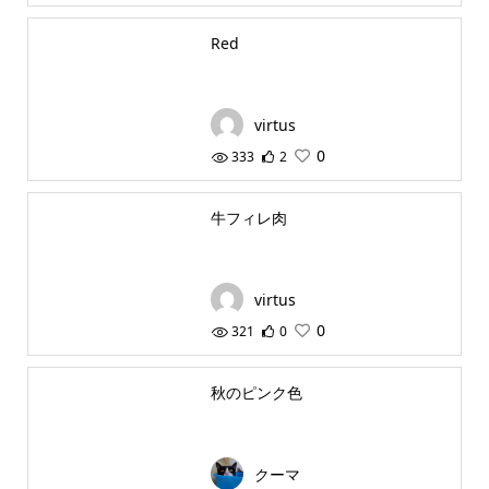
Red
virtus
0
333
2
牛フィレ肉
virtus
0
321
0
秋のピンク色
クーマ