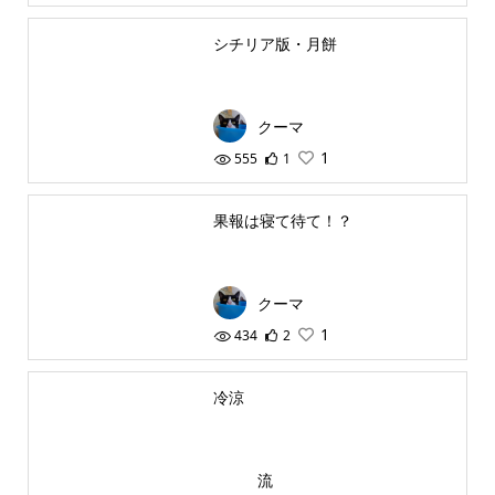
シチリア版・月餅
クーマ
1
555
1
果報は寝て待て！？
クーマ
1
434
2
冷涼
流