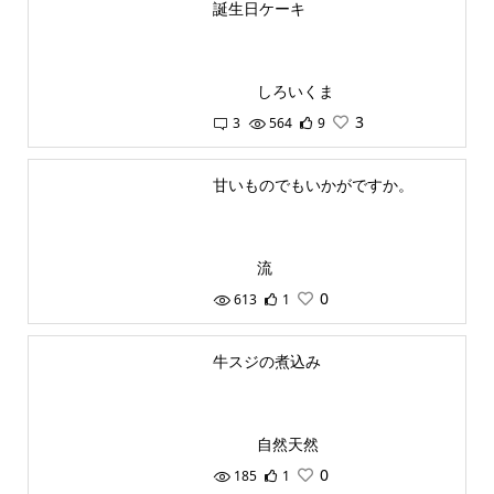
誕生日ケーキ
しろいくま
3
3
564
9
甘いものでもいかがですか。
流
0
613
1
牛スジの煮込み
自然天然
0
185
1