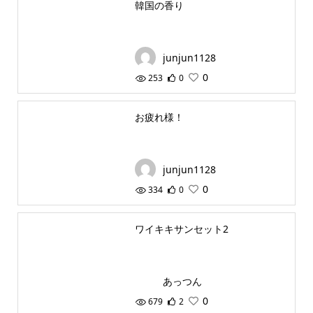
韓国の香り
junjun1128
0
253
0
お疲れ様！
junjun1128
0
334
0
ワイキキサンセット2
あっつん
0
679
2