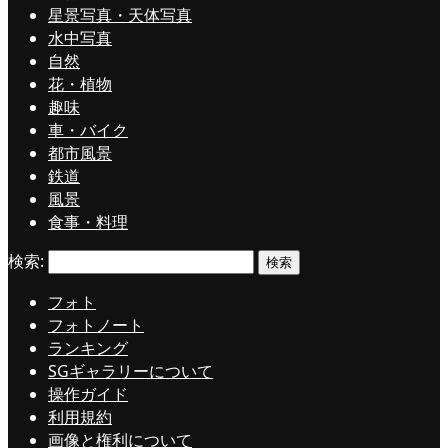
星景写真・天体写真
水中写真
自然
花・植物
趣味
車・バイク
都市風景
鉄道
風景
食事・料理
検索:
フォト
フォトノート
ランキング
SGギャラリーについて
操作ガイド
利用規約
画像と権利について