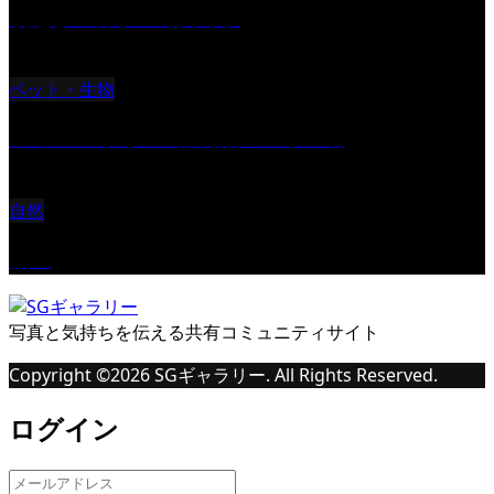
朝起きの苦手の写真です
ペット・生物
ツミ ＃野鳥 ＃猛禽類 ＃オス君
自然
桜Ⅱ
写真と気持ちを伝える共有コミュニティサイト
Copyright ©
2026
SGギャラリー. All Rights Reserved.
ログイン