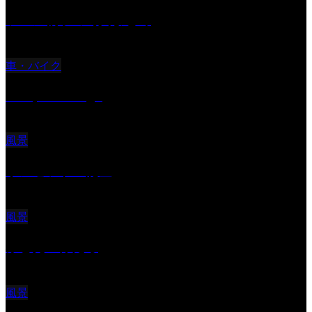
ツバメ親子の写真まとめ
車・バイク
Reciprocal Age
風景
サンセツト 能登
風景
ふと見上げたら
風景