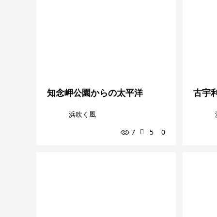
知念岬公園からの太平洋
古宇
浜吹く風
7
5
0