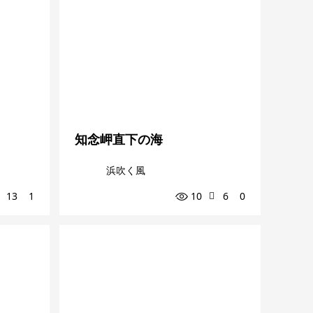
知念岬直下の海
浜吹く風
13
1
10
6
0