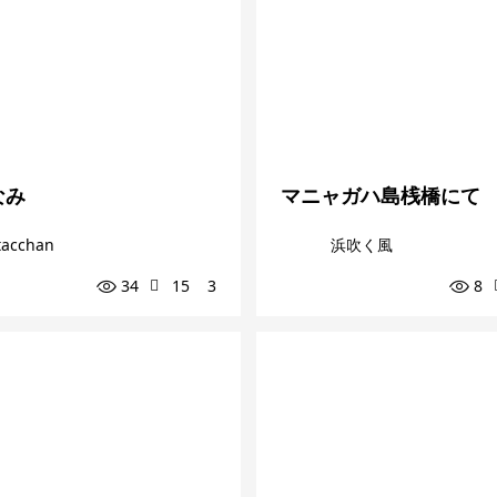
なみ
マニャガハ島桟橋にて
tacchan
浜吹く風
34
15
3
8