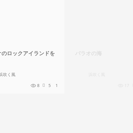
オのロックアイランドを
パラオの海
浜吹く風
浜吹く風
8
5
1
17