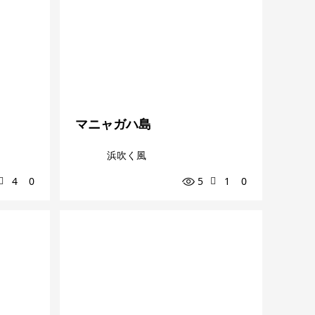
マニャガハ島
浜吹く風
4
0
5
1
0