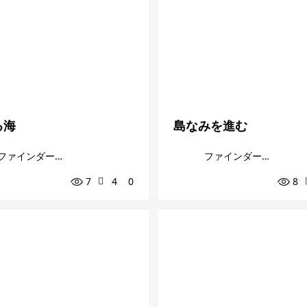
る海
島なみを進む
ファインダー越しの私の世界
ファインダー越しの私の世界
7
4
0
8