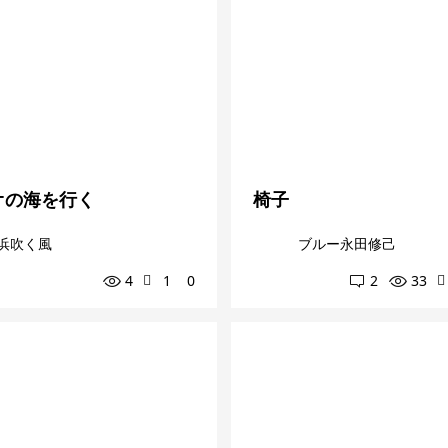
オの海を行く
椅子
浜吹く風
ブルー永田修己
4
1
0
2
33