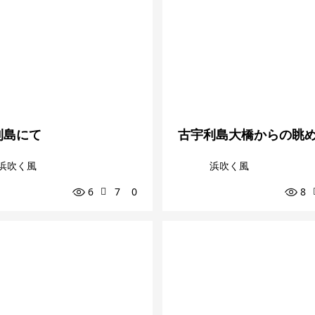
利島にて
古宇利島大橋からの眺
浜吹く風
浜吹く風
6
7
0
8