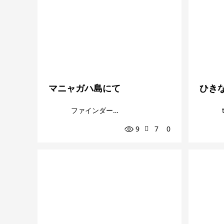
マニャガハ島にて
ひき
ファインダー越しの私の世界
9
7
0