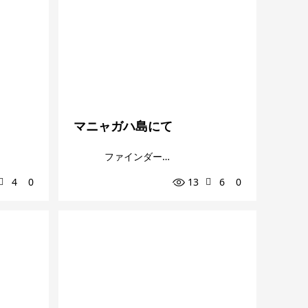
マニャガハ島にて
ファインダー越しの私の世界
4
0
13
6
0