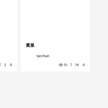
く
黄泉
tacchan
2
0
51
16
0