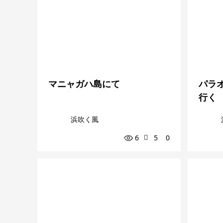
マニャガハ島にて
パラ
行く
浜吹く風
6
5
0