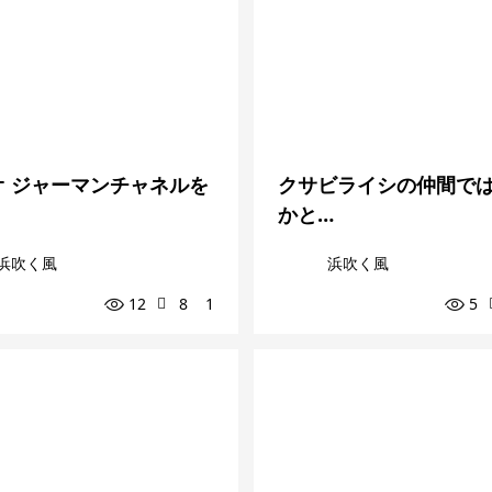
オ ジャーマンチャネルを
クサビライシの仲間で
かと…
浜吹く風
浜吹く風
12
8
1
5