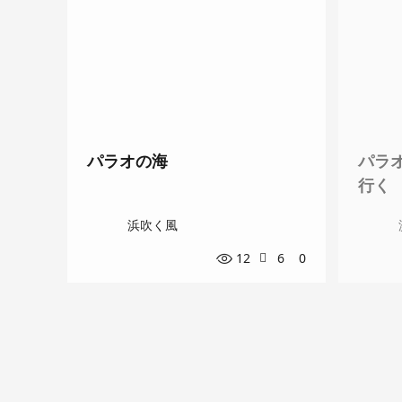
パラオの海
パラ
行く
浜吹く風
12
6
0