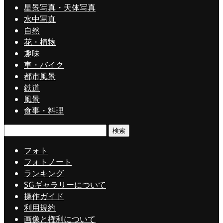
星景写真・天体写真
水中写真
自然
花・植物
趣味
車・バイク
都市風景
鉄道
風景
食事・料理
検
索:
フォト
フォトノート
ランキング
SGギャラリーについて
操作ガイド
利用規約
画像と権利について