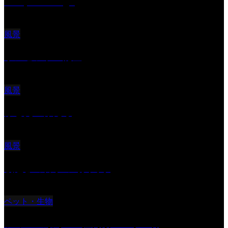
Reciprocal Age
風景
サンセツト 能登
風景
ふと見上げたら
風景
朝起きの苦手の写真です
ペット・生物
ツミ ＃野鳥 ＃猛禽類 ＃オス君