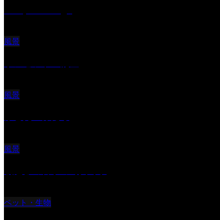
Reciprocal Age
風景
サンセツト 能登
風景
ふと見上げたら
風景
朝起きの苦手の写真です
ペット・生物