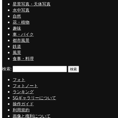
星景写真・天体写真
水中写真
自然
花・植物
趣味
車・バイク
都市風景
鉄道
風景
食事・料理
検索:
フォト
フォトノート
ランキング
SGギャラリーについて
操作ガイド
利用規約
画像と権利について