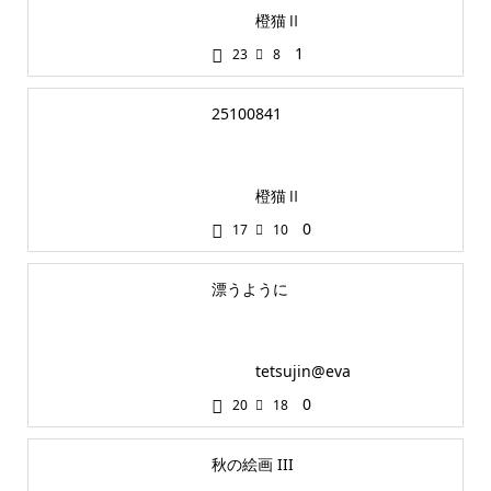
橙猫Ⅱ
1
23
8
25100841
橙猫Ⅱ
0
17
10
漂うように
tetsujin@eva
0
20
18
秋の絵画 III