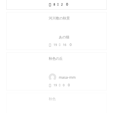
0
8
2
河川敷の秋景
あの猫
0
19
16
秋色の丘
masa-mm
0
19
0
秋色