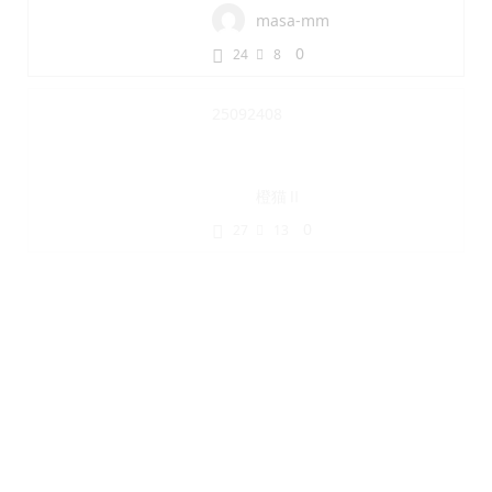
masa-mm
0
24
8
25092408
橙猫Ⅱ
0
27
13
25092406
橙猫Ⅱ
0
15
5
call of Autumn