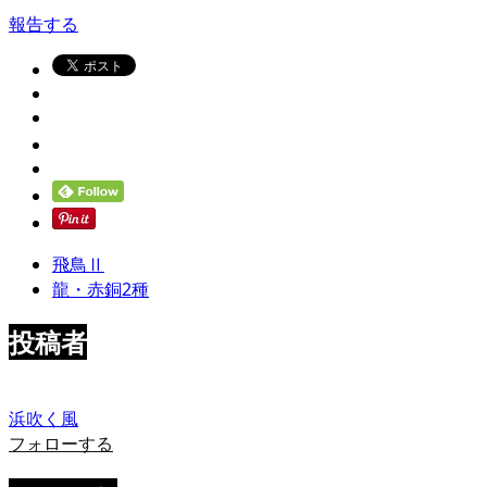
報告する
飛鳥Ⅱ
龍・赤銅2種
投稿者
浜吹く風
フォローする