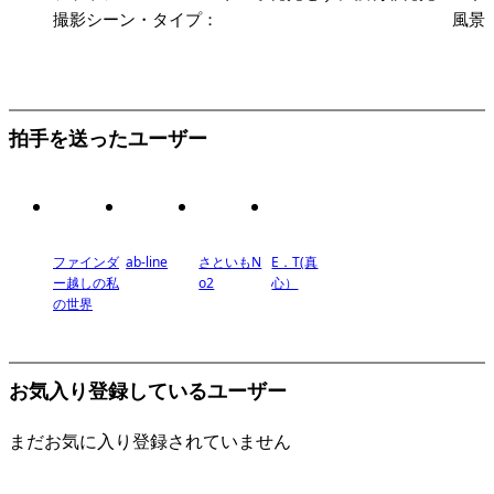
撮影シーン・タイプ：
風景
拍手を送ったユーザー
ファインダ
ab-line
さといもN
E．T(真
ー越しの私
o2
心）
の世界
お気入り登録しているユーザー
まだお気に入り登録されていません