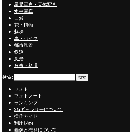
星景写真・天体写真
水中写真
自然
花・植物
趣味
車・バイク
都市風景
鉄道
風景
食事・料理
検索:
フォト
フォトノート
ランキング
SGギャラリーについて
操作ガイド
利用規約
画像と権利について