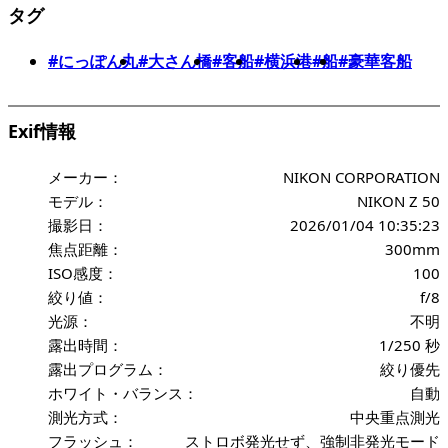
タグ
#にっぽん丸
#大さん橋
#客船
#横浜港
#船
#豪華客船
Exif情報
メーカー：
NIKON CORPORATION
モデル：
NIKON Z 50
撮影日：
2026/01/04 10:35:23
焦点距離：
300mm
ISO感度：
100
絞り値：
f/8
光源：
不明
露出時間：
1/250 秒
露出プログラム：
絞り優先
ホワイト・バランス：
自動
測光方式：
中央重点測光
フラッシュ：
ストロボ発光せず、強制非発光モード