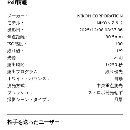
Exif情報
メーカー：
NIKON CORPORATION
モデル：
NIKON Z 6_2
撮影日：
2025/12/08 08:37:36
焦点距離：
30.5mm
ISO感度：
100
絞り値：
f/9
光源：
不明
露出時間：
1/250 秒
露出プログラム：
絞り優先
ホワイト・バランス：
自動
測光方式：
中央重点測光
フラッシュ：
ストロボ発光せず
撮影シーン・タイプ：
風景
拍手を送ったユーザー