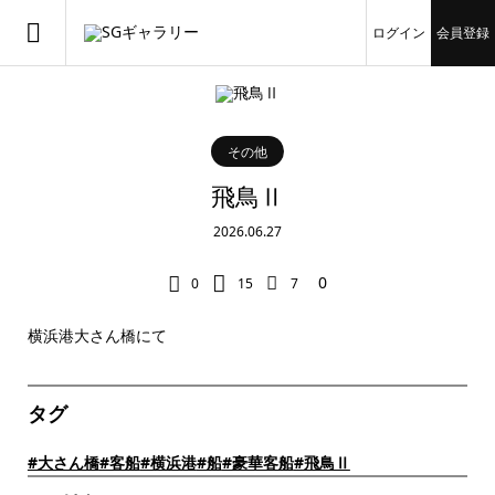
ログイン
会員登録
その他
飛鳥Ⅱ
2026.06.27
0
0
15
7
横浜港大さん橋にて
タグ
#大さん橋
#客船
#横浜港
#船
#豪華客船
#飛鳥Ⅱ