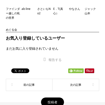
ファインダ
ab-line
さといもN
E．T(真
やなさん
ジャック
ー越しの私
o2
心）
山本
の世界
めぐる会
お気入り登録しているユーザー
まだお気に入り登録されていません
報告する
投稿者