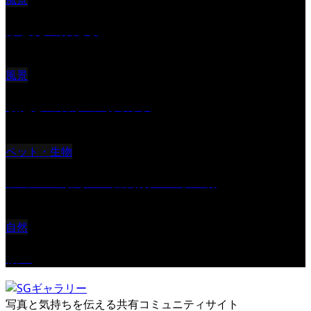
ふと見上げたら
風景
朝起きの苦手の写真です
ペット・生物
ツミ ＃野鳥 ＃猛禽類 ＃オス君
自然
桜Ⅱ
写真と気持ちを伝える共有コミュニティサイト