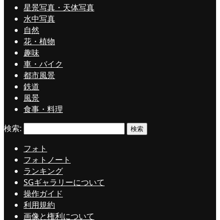
星景写真・天体写真
水中写真
自然
花・植物
趣味
車・バイク
都市風景
鉄道
風景
食事・料理
検索:
フォト
フォトノート
ランキング
SGギャラリーについて
操作ガイド
利用規約
画像と権利について