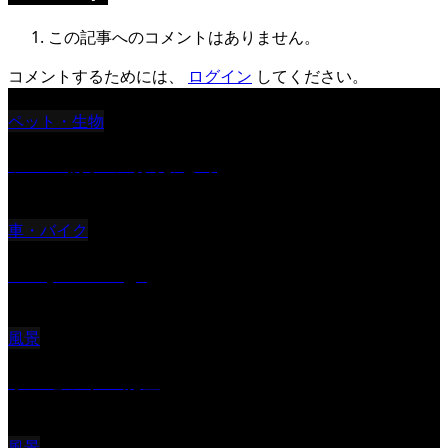
この記事へのコメントはありません。
コメントするためには、
ログイン
してください。
ペット・生物
ツバメ親子の写真まとめ
車・バイク
Reciprocal Age
風景
サンセツト 能登
風景