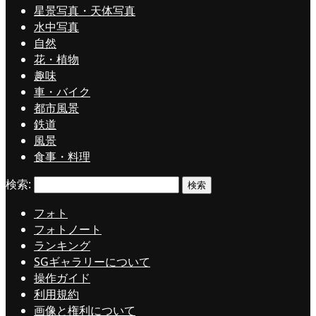
星景写真・天体写真
水中写真
自然
花・植物
趣味
車・バイク
都市風景
鉄道
風景
食事・料理
検索:
フォト
フォトノート
ランキング
SGギャラリーについて
操作ガイド
利用規約
画像と権利について