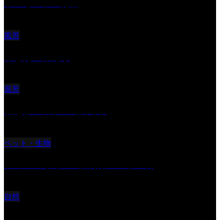
サンセツト 能登
風景
ふと見上げたら
風景
朝起きの苦手の写真です
ペット・生物
ツミ ＃野鳥 ＃猛禽類 ＃オス君
自然
桜Ⅱ