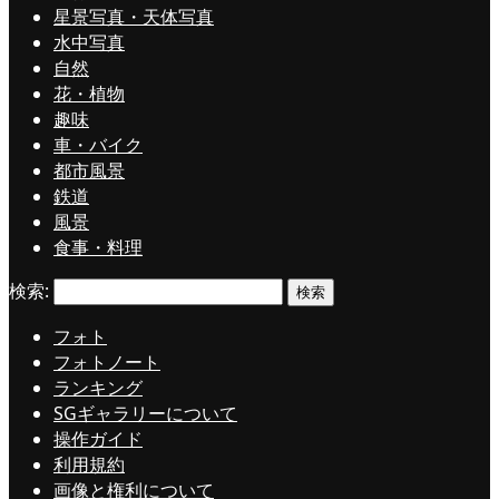
星景写真・天体写真
水中写真
自然
花・植物
趣味
車・バイク
都市風景
鉄道
風景
食事・料理
検索:
フォト
フォトノート
ランキング
SGギャラリーについて
操作ガイド
利用規約
画像と権利について