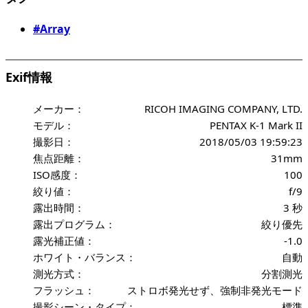
#Array
Exif情報
メーカー：
RICOH IMAGING COMPANY, LTD.
モデル：
PENTAX K-1 Mark II
撮影日：
2018/05/03 19:59:23
焦点距離：
31mm
ISO感度：
100
絞り値：
f/9
露出時間：
3 秒
露出プログラム：
絞り優先
露光補正値：
-1.0
ホワイト・バランス：
自動
測光方式：
分割測光
フラッシュ：
ストロボ発光せず、強制非発光モード
撮影シーン・タイプ：
標準