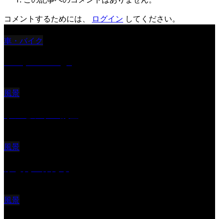
コメントするためには、
ログイン
してください。
車・バイク
Reciprocal Age
風景
サンセツト 能登
風景
ふと見上げたら
風景