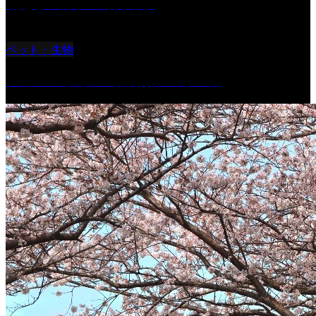
朝起きの苦手の写真です
ペット・生物
ツミ ＃野鳥 ＃猛禽類 ＃オス君