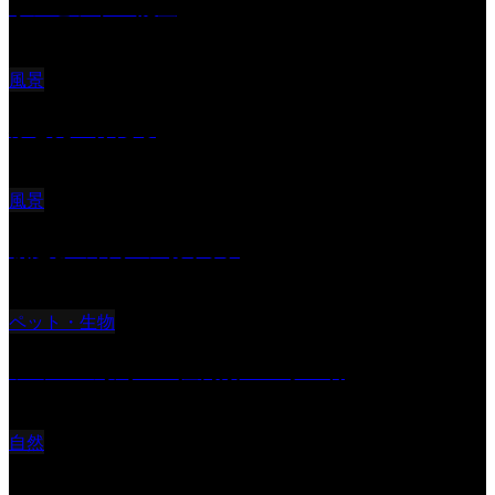
サンセツト 能登
風景
ふと見上げたら
風景
朝起きの苦手の写真です
ペット・生物
ツミ ＃野鳥 ＃猛禽類 ＃オス君
自然
桜Ⅱ