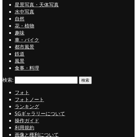
星景写真・天体写真
水中写真
自然
花・植物
趣味
車・バイク
都市風景
鉄道
風景
食事・料理
検索:
フォト
フォトノート
ランキング
SGギャラリーについて
操作ガイド
利用規約
画像と権利について