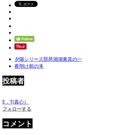
夕陽シリーズ琵琶湖湖東其の一
夜明け前の滝
投稿者
E．T(真心）
フォローする
コメント