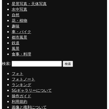
星景写真・天体写真
水中写真
自然
花・植物
趣味
車・バイク
都市風景
鉄道
風景
食事・料理
検索:
フォト
フォトノート
ランキング
SGギャラリーについて
操作ガイド
利用規約
画像と権利について