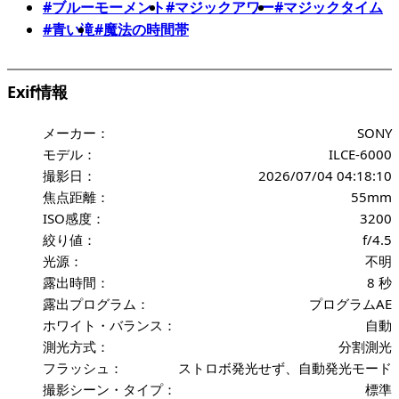
#ブルーモーメント
#マジックアワー
#マジックタイム
#青い滝
#魔法の時間帯
Exif情報
メーカー：
SONY
モデル：
ILCE-6000
撮影日：
2026/07/04 04:18:10
焦点距離：
55mm
ISO感度：
3200
絞り値：
f/4.5
光源：
不明
露出時間：
8 秒
露出プログラム：
プログラムAE
ホワイト・バランス：
自動
測光方式：
分割測光
フラッシュ：
ストロボ発光せず、自動発光モード
撮影シーン・タイプ：
標準