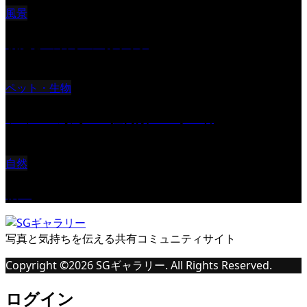
風景
朝起きの苦手の写真です
ペット・生物
ツミ ＃野鳥 ＃猛禽類 ＃オス君
自然
桜Ⅱ
写真と気持ちを伝える共有コミュニティサイト
Copyright ©
2026
SGギャラリー. All Rights Reserved.
ログイン