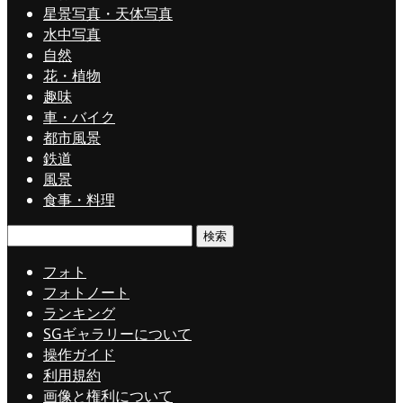
星景写真・天体写真
水中写真
自然
花・植物
趣味
車・バイク
都市風景
鉄道
風景
食事・料理
検
索:
フォト
フォトノート
ランキング
SGギャラリーについて
操作ガイド
利用規約
画像と権利について