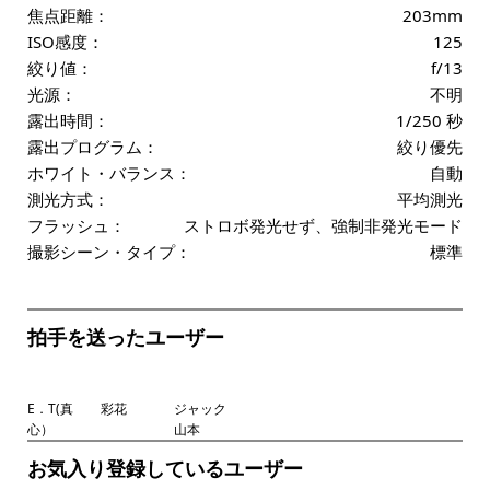
焦点距離：
203mm
ISO感度：
125
絞り値：
f/13
光源：
不明
露出時間：
1/250 秒
露出プログラム：
絞り優先
ホワイト・バランス：
自動
測光方式：
平均測光
フラッシュ：
ストロボ発光せず、強制非発光モード
撮影シーン・タイプ：
標準
拍手を送ったユーザー
E．T(真
彩花
ジャック
心）
山本
お気入り登録しているユーザー