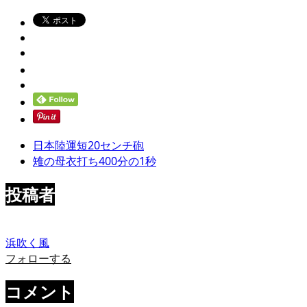
日本陸運短20センチ砲
雉の母衣打ち400分の1秒
投稿者
浜吹く風
フォローする
コメント