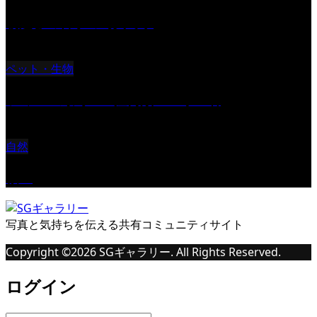
朝起きの苦手の写真です
ペット・生物
ツミ ＃野鳥 ＃猛禽類 ＃オス君
自然
桜Ⅱ
写真と気持ちを伝える共有コミュニティサイト
Copyright ©
2026
SGギャラリー. All Rights Reserved.
ログイン