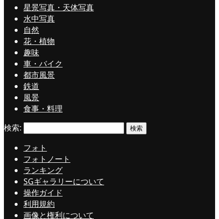
星景写真・天体写真
水中写真
自然
花・植物
趣味
車・バイク
都市風景
鉄道
風景
食事・料理
検索:
フォト
フォトノート
ランキング
SGギャラリーについて
操作ガイド
利用規約
画像と権利について