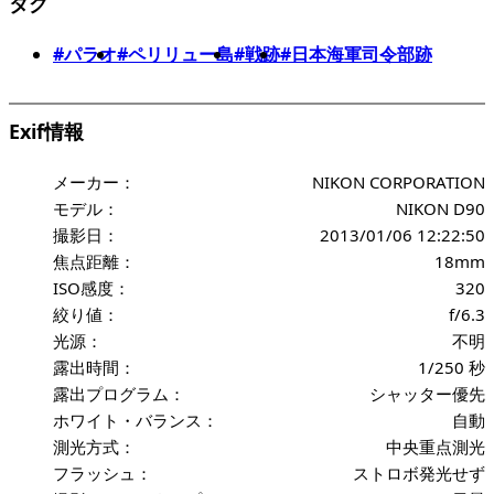
タグ
#パラオ
#ペリリュー島
#戦跡
#日本海軍司令部跡
Exif情報
メーカー：
NIKON CORPORATION
モデル：
NIKON D90
撮影日：
2013/01/06 12:22:50
焦点距離：
18mm
ISO感度：
320
絞り値：
f/6.3
光源：
不明
露出時間：
1/250 秒
露出プログラム：
シャッター優先
ホワイト・バランス：
自動
測光方式：
中央重点測光
フラッシュ：
ストロボ発光せず