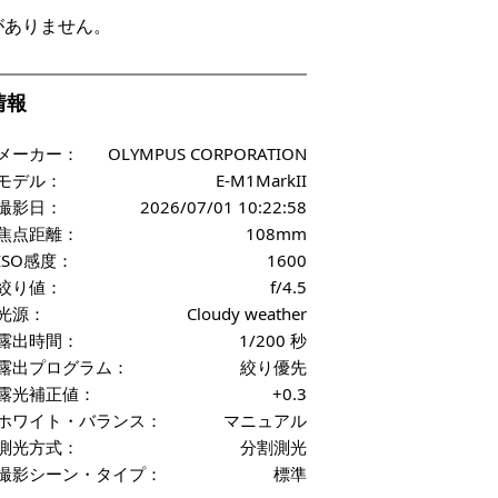
がありません。
f情報
メーカー：
OLYMPUS CORPORATION
モデル：
E-M1MarkII
撮影日：
2026/07/01 10:22:58
焦点距離：
108mm
ISO感度：
1600
絞り値：
f/4.5
光源：
Cloudy weather
露出時間：
1/200 秒
露出プログラム：
絞り優先
露光補正値：
+0.3
ホワイト・バランス：
マニュアル
測光方式：
分割測光
撮影シーン・タイプ：
標準