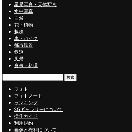
星景写真・天体写真
水中写真
自然
花・植物
趣味
車・バイク
都市風景
鉄道
風景
食事・料理
検
索:
フォト
フォトノート
ランキング
SGギャラリーについて
操作ガイド
利用規約
画像と権利について