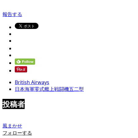
報告する
British Airways
日本海軍零式艦上戦闘機五二型
投稿者
風まかせ
フォローする