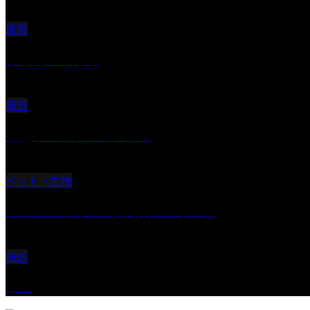
風景
ふと見上げたら
風景
朝起きの苦手の写真です
ペット・生物
ツミ ＃野鳥 ＃猛禽類 ＃オス君
自然
桜Ⅱ