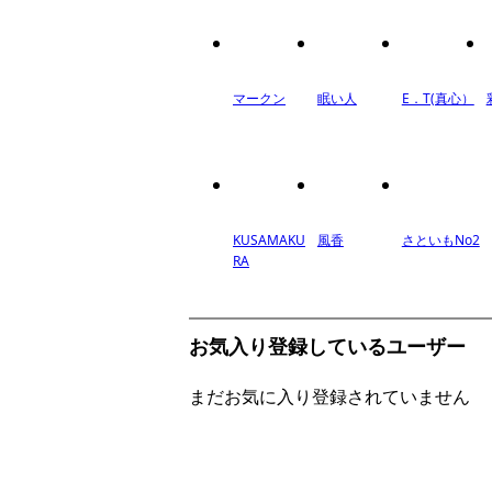
マークン
眠い人
E．T(真心）
KUSAMAKU
風香
さといもNo2
RA
お気入り登録しているユーザー
まだお気に入り登録されていません