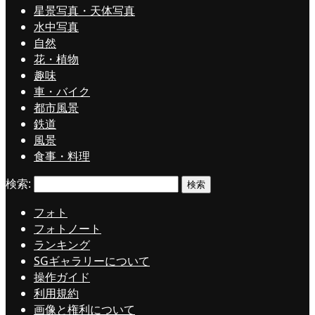
星景写真・天体写真
水中写真
自然
花・植物
趣味
車・バイク
都市風景
鉄道
風景
食事・料理
検索:
フォト
フォトノート
ランキング
SGギャラリーについて
操作ガイド
利用規約
画像と権利について