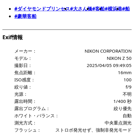
#ダイヤモンドプリンセス
#大さん橋
#客船
#横浜港
#船
#豪華客船
Exif情報
メーカー：
NIKON CORPORATION
モデル：
NIKON Z 50
撮影日：
2025/04/05 09:49:05
焦点距離：
16mm
ISO感度：
100
絞り値：
f/9
光源：
不明
露出時間：
1/400 秒
露出プログラム：
絞り優先
ホワイト・バランス：
自動
測光方式：
中央重点測光
フラッシュ：
ストロボ発光せず、強制非発光モード