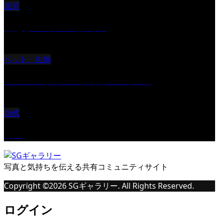
風景
朝起きの苦手の写真です
ペット・生物
ツミ ＃野鳥 ＃猛禽類 ＃オス君
自然
桜Ⅱ
写真と気持ちを伝える共有コミュニティサイト
Copyright ©
2026
SGギャラリー. All Rights Reserved.
ログイン