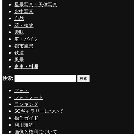
星景写真・天体写真
水中写真
自然
花・植物
趣味
車・バイク
都市風景
鉄道
風景
食事・料理
検索:
フォト
フォトノート
ランキング
SGギャラリーについて
操作ガイド
利用規約
画像と権利について