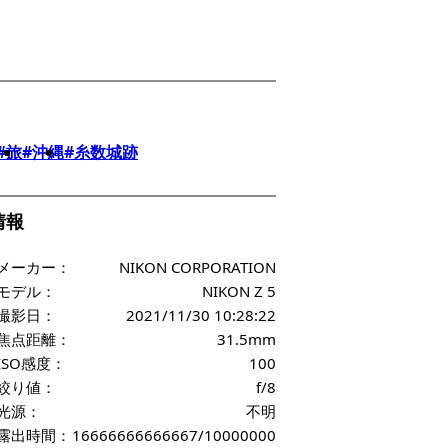
#旅
#沖縄
#糸数城跡
f情報
メーカー：
NIKON CORPORATION
モデル：
NIKON Z 5
撮影日：
2021/11/30 10:28:22
焦点距離：
31.5mm
ISO感度：
100
絞り値：
f/8
光源：
不明
露出時間：
16666666666667/10000000