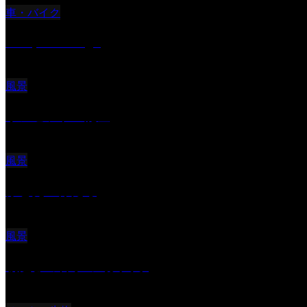
車・バイク
Reciprocal Age
風景
サンセツト 能登
風景
ふと見上げたら
風景
朝起きの苦手の写真です