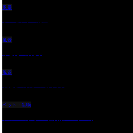
風景
サンセツト 能登
風景
ふと見上げたら
風景
朝起きの苦手の写真です
ペット・生物
ツミ ＃野鳥 ＃猛禽類 ＃オス君