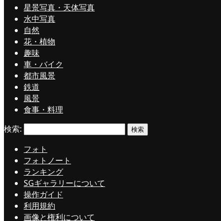
星景写真・天体写真
水中写真
自然
花・植物
趣味
車・バイク
都市風景
鉄道
風景
食事・料理
検索:
フォト
フォトノート
ランキング
SGギャラリーについて
操作ガイド
利用規約
画像と権利について