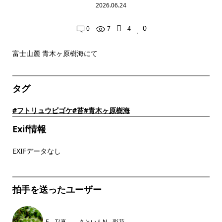
2026.06.24
0
0
7
4
富士山麓 青木ヶ原樹海にて
タグ
#フトリュウビゴケ
#苔
#青木ヶ原樹海
Exif情報
EXIFデータなし
拍手を送ったユーザー
E．T(真
さといもN
彩花