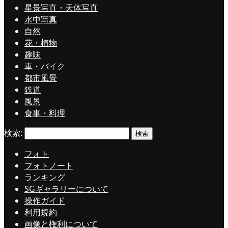
星景写真・天体写真
水中写真
自然
花・植物
趣味
車・バイク
都市風景
鉄道
風景
食事・料理
検索:
フォト
フォトノート
ランキング
SGギャラリーについて
操作ガイド
利用規約
画像と権利について