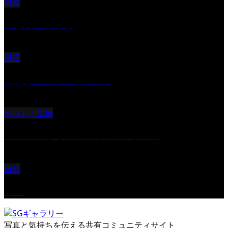
風景
ふと見上げたら
風景
朝起きの苦手の写真です
ペット・生物
ツミ ＃野鳥 ＃猛禽類 ＃オス君
自然
桜Ⅱ
写真と気持ちを伝える共有コミュニティサイト