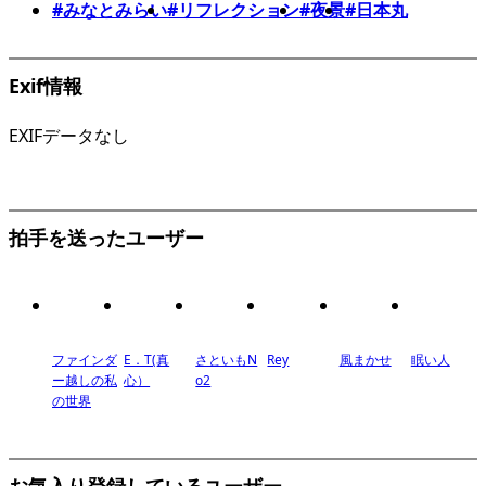
#みなとみらい
#リフレクション
#夜景
#日本丸
Exif情報
EXIFデータなし
拍手を送ったユーザー
ファインダ
E．T(真
さといもN
Rey
風まかせ
眠い人
ー越しの私
心）
o2
の世界