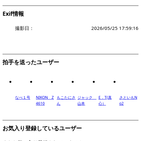
Exif情報
撮影日：
2026/05/25 17:59:16
拍手を送ったユーザー
なべ１号
NIKON Z
もこたにさ
ジャック
E．T(真
さといもN
4610
ん
山本
心）
o2
お気入り登録しているユーザー