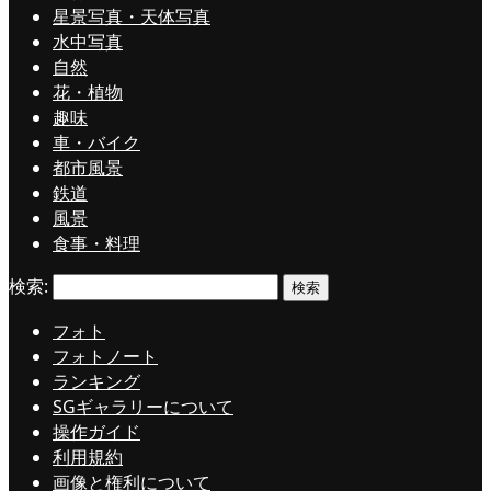
星景写真・天体写真
水中写真
自然
花・植物
趣味
車・バイク
都市風景
鉄道
風景
食事・料理
検索:
フォト
フォトノート
ランキング
SGギャラリーについて
操作ガイド
利用規約
画像と権利について