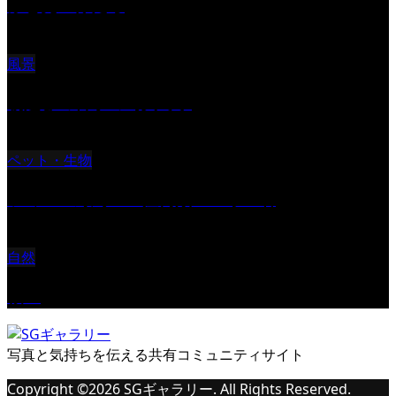
ふと見上げたら
風景
朝起きの苦手の写真です
ペット・生物
ツミ ＃野鳥 ＃猛禽類 ＃オス君
自然
桜Ⅱ
写真と気持ちを伝える共有コミュニティサイト
Copyright ©
2026
SGギャラリー. All Rights Reserved.