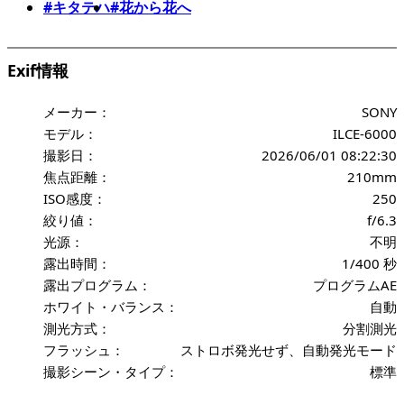
#キタテハ
#花から花へ
Exif情報
メーカー：
SONY
モデル：
ILCE-6000
撮影日：
2026/06/01 08:22:30
焦点距離：
210mm
ISO感度：
250
絞り値：
f/6.3
光源：
不明
露出時間：
1/400 秒
露出プログラム：
プログラムAE
ホワイト・バランス：
自動
測光方式：
分割測光
フラッシュ：
ストロボ発光せず、自動発光モード
撮影シーン・タイプ：
標準