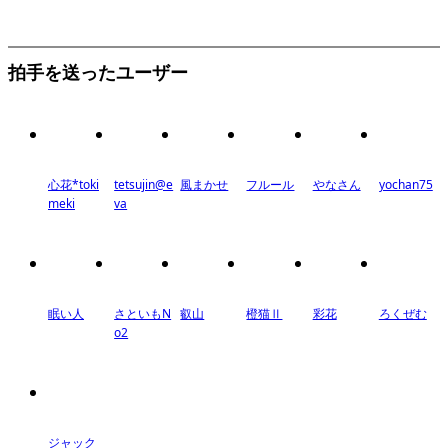
拍手を送ったユーザー
心花*toki
tetsujin@e
風まかせ
フルール
やなさん
yochan75
meki
va
眠い人
さといもN
叡山
橙猫Ⅱ
彩花
ろくぜむ
o2
ジャック