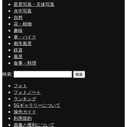
星景写真・天体写真
水中写真
自然
花・植物
趣味
車・バイク
都市風景
鉄道
風景
食事・料理
検索:
フォト
フォトノート
ランキング
SGギャラリーについて
操作ガイド
利用規約
画像と権利について