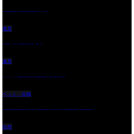
サンセツト 能登
風景
ふと見上げたら
風景
朝起きの苦手の写真です
ペット・生物
ツミ ＃野鳥 ＃猛禽類 ＃オス君
自然