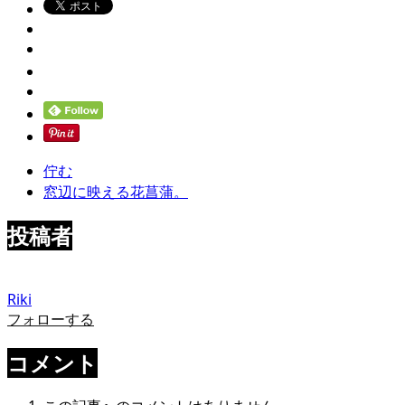
佇む
窓辺に映える花菖蒲。
投稿者
Riki
フォローする
コメント