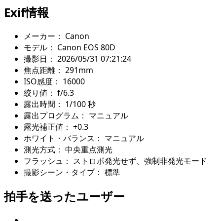
Exif情報
メーカー：
Canon
モデル：
Canon EOS 80D
撮影日：
2026/05/31 07:21:24
焦点距離：
291mm
ISO感度：
16000
絞り値：
f/6.3
露出時間：
1/100 秒
露出プログラム：
マニュアル
露光補正値：
+0.3
ホワイト・バランス：
マニュアル
測光方式：
中央重点測光
フラッシュ：
ストロボ発光せず、強制非発光モード
撮影シーン・タイプ：
標準
拍手を送ったユーザー