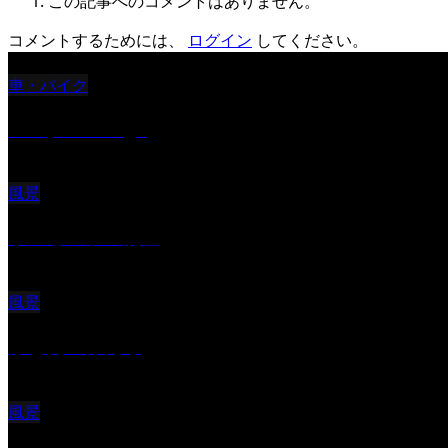
この記事へのコメントはありません。
コメントするためには、
ログイン
してください。
車・バイク
Reciprocal Age
風景
サンセツト 能登
風景
ふと見上げたら
風景