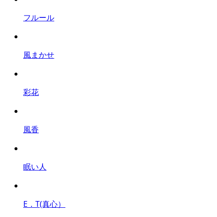
フルール
風まかせ
彩花
風香
眠い人
E．T(真心）