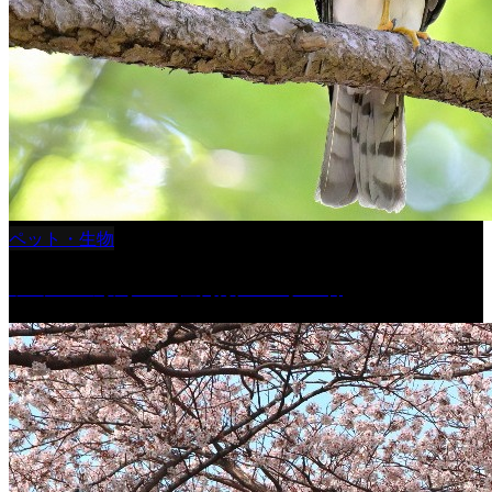
ペット・生物
ツミ ＃野鳥 ＃猛禽類 ＃オス君