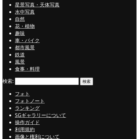
星景写真・天体写真
水中写真
自然
花・植物
趣味
車・バイク
都市風景
鉄道
風景
食事・料理
検索:
フォト
フォトノート
ランキング
SGギャラリーについて
操作ガイド
利用規約
画像と権利について