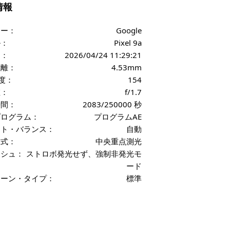
f情報
カー：
Google
ル：
Pixel 9a
日：
2026/04/24 11:29:21
距離：
4.53mm
感度：
154
値：
f/1.7
時間：
2083/250000 秒
プログラム：
プログラムAE
イト・バランス：
自動
方式：
中央重点測光
ッシュ：
ストロボ発光せず、強制非発光モ
ード
シーン・タイプ：
標準