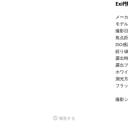
Exi
メー
モデ
撮影
焦点
ISO
絞り
露出
露出
ホワ
測光
フラ
撮影
報告する