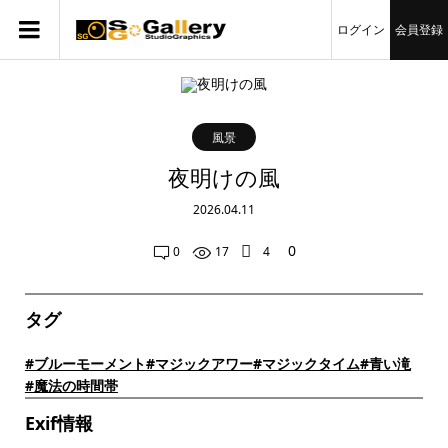
ログイン
会員登録
風景
夜明けの風
2026.04.11
0
0
17
4
タグ
#ブルーモーメント
#マジックアワー
#マジックタイム
#青い滝
#魔法の時間帯
Exif情報