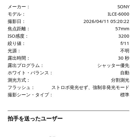
メーカー：
SONY
モデル：
ILCE-6000
撮影日：
2026/04/11 05:20:22
焦点距離：
57mm
ISO感度：
3200
絞り値：
f/11
光源：
不明
露出時間：
30 秒
露出プログラム：
シャッター優先
ホワイト・バランス：
自動
測光方式：
分割測光
フラッシュ：
ストロボ発光せず、強制非発光モード
撮影シーン・タイプ：
標準
拍手を送ったユーザー