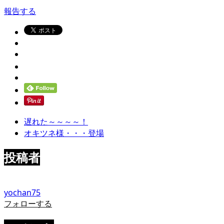
報告する
遅れた～～～～！
オキツネ様・・・登場
投稿者
yochan75
フォローする