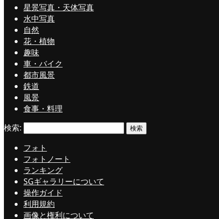
星景写真・天体写真
水中写真
自然
花・植物
趣味
車・バイク
都市風景
鉄道
風景
食事・料理
検索:
フォト
フォトノート
ランキング
SGギャラリーについて
操作ガイド
利用規約
画像と権利について