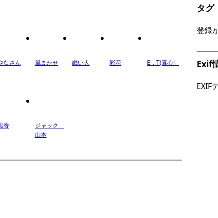
タグ
登録
Exi
やなさん
風まかせ
眠い人
彩花
E．T(真心）
EXI
風香
ジャック
山本