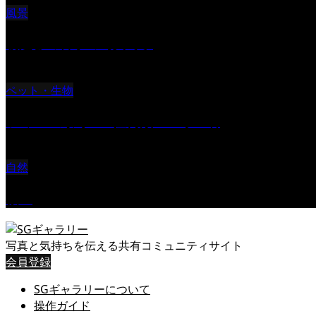
風景
朝起きの苦手の写真です
ペット・生物
ツミ ＃野鳥 ＃猛禽類 ＃オス君
自然
桜Ⅱ
写真と気持ちを伝える共有コミュニティサイト
会員登録
SGギャラリーについて
操作ガイド