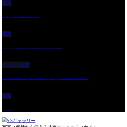
風景
ふと見上げたら
風景
朝起きの苦手の写真です
ペット・生物
ツミ ＃野鳥 ＃猛禽類 ＃オス君
自然
桜Ⅱ