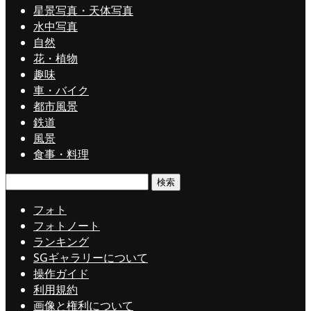
星景写真・天体写真
水中写真
自然
花・植物
趣味
車・バイク
都市風景
鉄道
風景
食事・料理
検
索:
フォト
フォトノート
ランキング
SGギャラリーについて
操作ガイド
利用規約
画像と権利について