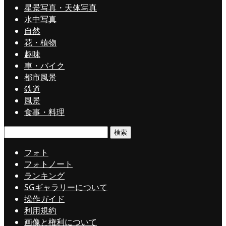
星景写真・天体写真
水中写真
自然
花・植物
趣味
車・バイク
都市風景
鉄道
風景
食事・料理
検
索:
フォト
フォトノート
ランキング
SGギャラリーについて
操作ガイド
利用規約
画像と権利について