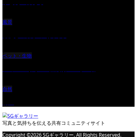
ふと見上げたら
風景
朝起きの苦手の写真です
ペット・生物
ツミ ＃野鳥 ＃猛禽類 ＃オス君
自然
桜Ⅱ
写真と気持ちを伝える共有コミュニティサイト
Copyright ©
2026
SGギャラリー. All Rights Reserved.