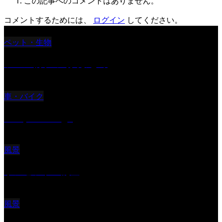
この記事へのコメントはありません。
コメントするためには、
ログイン
してください。
ペット・生物
ツバメ親子の写真まとめ
車・バイク
Reciprocal Age
風景
サンセツト 能登
風景