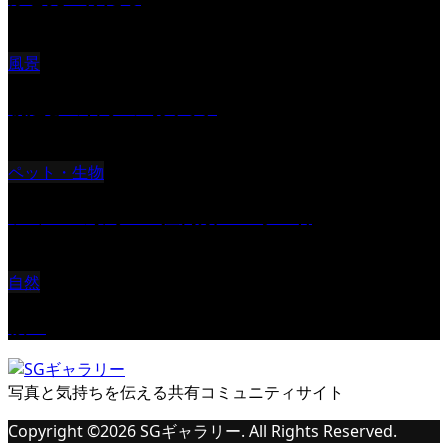
風景
朝起きの苦手の写真です
ペット・生物
ツミ ＃野鳥 ＃猛禽類 ＃オス君
自然
桜Ⅱ
写真と気持ちを伝える共有コミュニティサイト
Copyright ©
2026
SGギャラリー. All Rights Reserved.