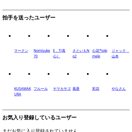
拍手を送ったユーザー
マークン
Nomisuke
E．T(真
さといもN
心花*toki
ジャック
70
心）
o2
meki
山本
KUSAMAK
フルール
ヤマカサゴ
風香
彩花
やなさん
URA
お気入り登録しているユーザー
まだお気に入り登録されていません