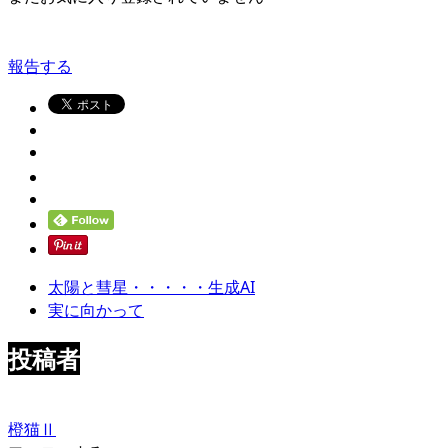
報告する
太陽と彗星・・・・・生成AI
実に向かって
投稿者
橙猫Ⅱ