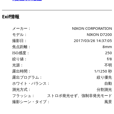
Exif情報
メーカー：
NIKON CORPORATION
モデル：
NIKON D7200
撮影日：
2017/03/26 14:37:05
焦点距離：
8mm
ISO感度：
250
絞り値：
f/8
光源：
不明
露出時間：
1/1250 秒
露出プログラム：
絞り優先
ホワイト・バランス：
自動
測光方式：
分割測光
フラッシュ：
ストロボ発光せず、強制非発光モード
撮影シーン・タイプ：
風景