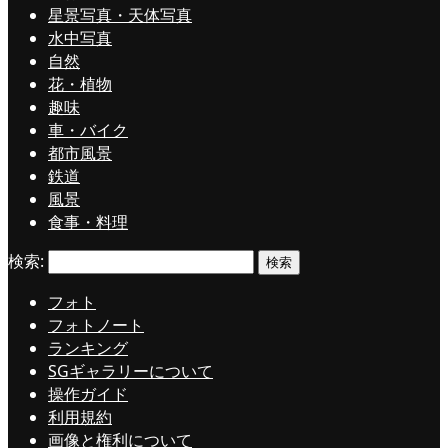
星景写真・天体写真
水中写真
自然
花・植物
趣味
車・バイク
都市風景
鉄道
風景
食事・料理
検索:
フォト
フォトノート
ランキング
SGギャラリーについて
操作ガイド
利用規約
画像と権利について