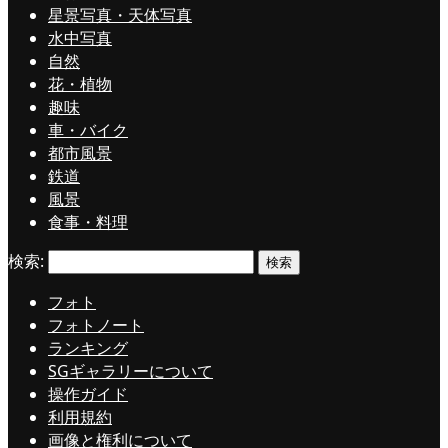
星景写真・天体写真
水中写真
自然
花・植物
趣味
車・バイク
都市風景
鉄道
風景
食事・料理
検索:
フォト
フォトノート
ランキング
SGギャラリーについて
操作ガイド
利用規約
画像と権利について