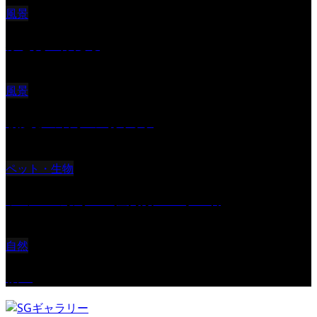
風景
ふと見上げたら
風景
朝起きの苦手の写真です
ペット・生物
ツミ ＃野鳥 ＃猛禽類 ＃オス君
自然
桜Ⅱ