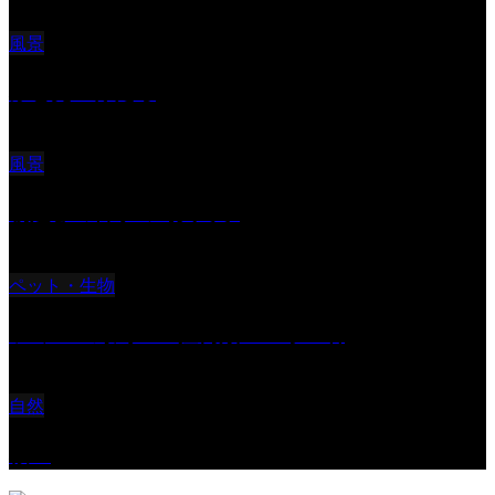
風景
ふと見上げたら
風景
朝起きの苦手の写真です
ペット・生物
ツミ ＃野鳥 ＃猛禽類 ＃オス君
自然
桜Ⅱ