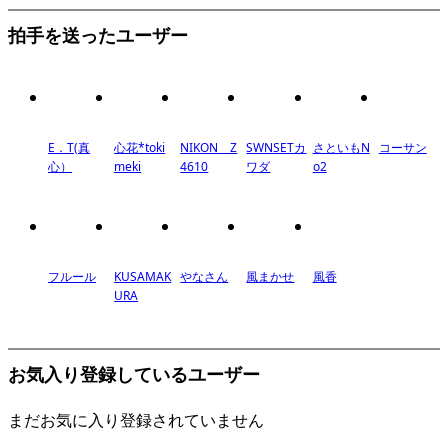
拍手を送ったユーザー
E．T(真
心花*toki
NIKON Z
SWNSETカ
さといもN
コーサン
心）
meki
4610
ワダ
o2
フルール
KUSAMAK
やなさん
風まかせ
風香
URA
お気入り登録しているユーザー
まだお気に入り登録されていません