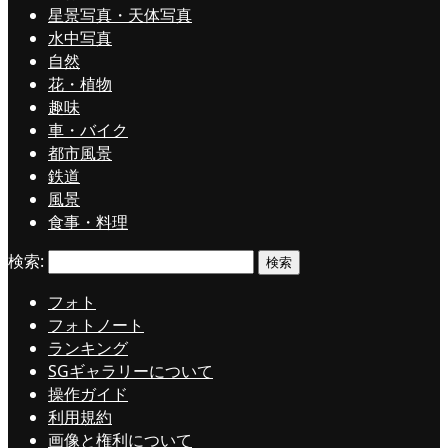
星景写真・天体写真
水中写真
自然
花・植物
趣味
車・バイク
都市風景
鉄道
風景
食事・料理
検索:
フォト
フォトノート
ランキング
SGギャラリーについて
操作ガイド
利用規約
画像と権利について