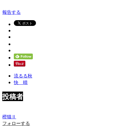
報告する
流るる秋
快 晴
投稿者
橙猫Ⅱ
フォローする