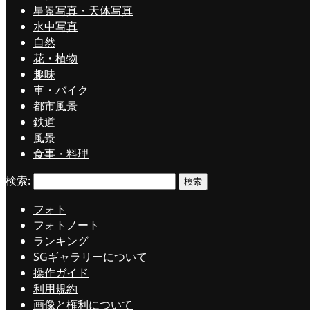
星景写真・天体写真
水中写真
自然
花・植物
趣味
車・バイク
都市風景
鉄道
風景
食事・料理
検索:
フォト
フォトノート
ランキング
SGギャラリーについて
操作ガイド
利用規約
画像と権利について