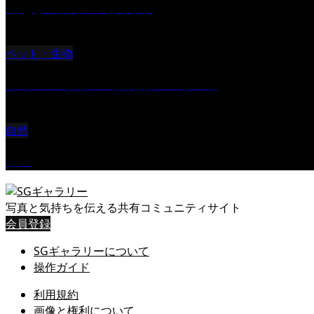
朝起きの苦手の写真です
ペット・生物
ツミ ＃野鳥 ＃猛禽類 ＃オス君
自然
桜Ⅱ
写真と気持ちを伝える共有コミュニティサイト
会員登録
SGギャラリーについて
操作ガイド
利用規約
画像と権利について