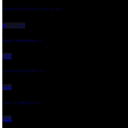
ツバメ親子の写真まとめ
車・バイク
Reciprocal Age
風景
サンセツト 能登
風景
ふと見上げたら
風景