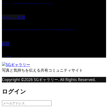
朝起きの苦手の写真です
ペット・生物
ツミ ＃野鳥 ＃猛禽類 ＃オス君
自然
桜Ⅱ
写真と気持ちを伝える共有コミュニティサイト
Copyright ©
2026
SGギャラリー. All Rights Reserved.
ログイン