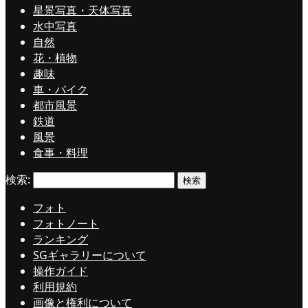
星景写真・天体写真
水中写真
自然
花・植物
趣味
車・バイク
都市風景
鉄道
風景
食事・料理
検索:
フォト
フォトノート
ランキング
SGギャラリーについて
操作ガイド
利用規約
画像と権利について