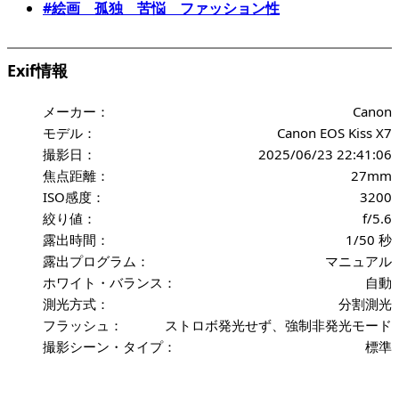
#絵画 孤独 苦悩 ファッション性
Exif情報
メーカー：
Canon
モデル：
Canon EOS Kiss X7
撮影日：
2025/06/23 22:41:06
焦点距離：
27mm
ISO感度：
3200
絞り値：
f/5.6
露出時間：
1/50 秒
露出プログラム：
マニュアル
ホワイト・バランス：
自動
測光方式：
分割測光
フラッシュ：
ストロボ発光せず、強制非発光モード
撮影シーン・タイプ：
標準