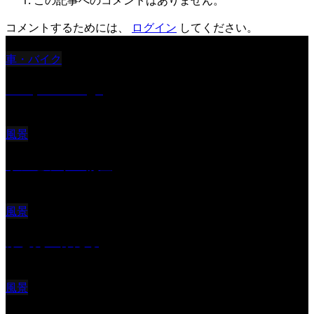
コメントするためには、
ログイン
してください。
車・バイク
Reciprocal Age
風景
サンセツト 能登
風景
ふと見上げたら
風景