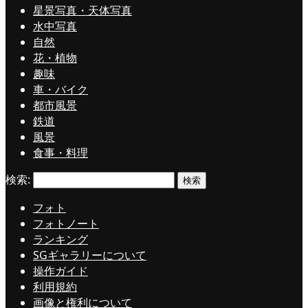
星景写真・天体写真
水中写真
自然
花・植物
趣味
車・バイク
都市風景
鉄道
風景
食事・料理
検索:
フォト
フォトノート
ランキング
SGギャラリーについて
操作ガイド
利用規約
画像と権利について