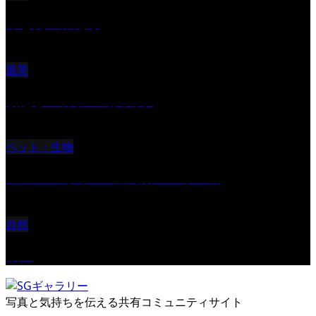
ふと見上げたら
風景
朝起きの苦手の写真です
ペット・生物
ツミ ＃野鳥 ＃猛禽類 ＃オス君
自然
桜Ⅱ
写真と気持ちを伝える共有コミュニティサイト