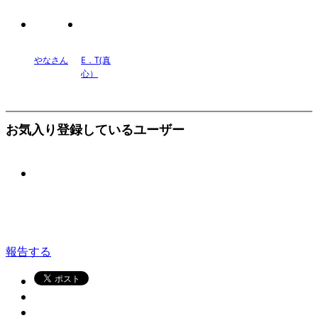
やなさん
E．T(真
心）
お気入り登録しているユーザー
報告する