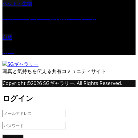
ペット・生物
ツミ ＃野鳥 ＃猛禽類 ＃オス君
自然
桜Ⅱ
写真と気持ちを伝える共有コミュニティサイト
Copyright ©
2026
SGギャラリー. All Rights Reserved.
ログイン