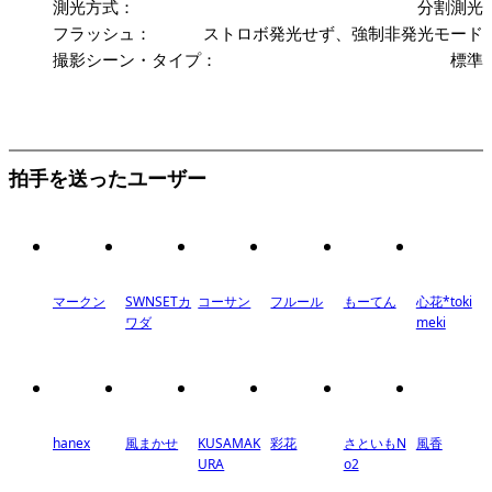
測光方式：
分割測光
フラッシュ：
ストロボ発光せず、強制非発光モード
撮影シーン・タイプ：
標準
拍手を送ったユーザー
マークン
SWNSETカ
コーサン
フルール
もーてん
心花*toki
ワダ
meki
hanex
風まかせ
KUSAMAK
彩花
さといもN
風香
URA
o2