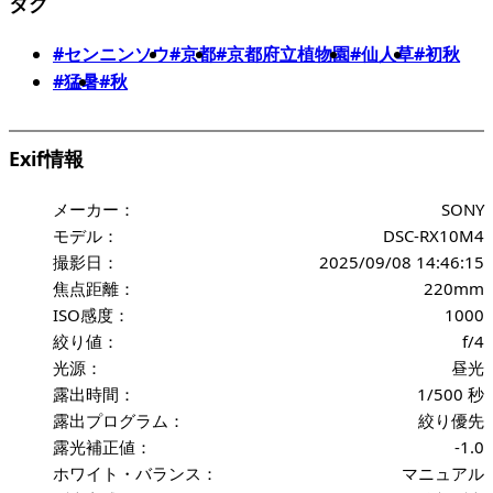
タグ
#センニンソウ
#京都
#京都府立植物園
#仙人草
#初秋
#猛暑
#秋
Exif情報
メーカー：
SONY
モデル：
DSC-RX10M4
撮影日：
2025/09/08 14:46:15
焦点距離：
220mm
ISO感度：
1000
絞り値：
f/4
光源：
昼光
露出時間：
1/500 秒
露出プログラム：
絞り優先
露光補正値：
-1.0
ホワイト・バランス：
マニュアル