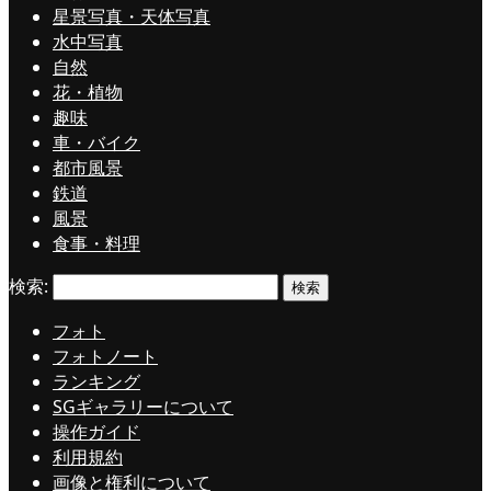
星景写真・天体写真
水中写真
自然
花・植物
趣味
車・バイク
都市風景
鉄道
風景
食事・料理
検索:
フォト
フォトノート
ランキング
SGギャラリーについて
操作ガイド
利用規約
画像と権利について