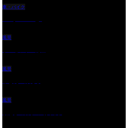
車・バイク
Reciprocal Age
風景
サンセツト 能登
風景
ふと見上げたら
風景
朝起きの苦手の写真です