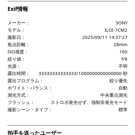
Exif情報
メーカー：
SONY
モデル：
ILCE-7CM2
撮影日：
2025/09/11 14:37:27
焦点距離：
28mm
ISO感度：
160
絞り値：
f/8
光源：
不明
露出時間：
33333333333333/1000000000000000 秒
露出プログラム：
絞り優先
ホワイト・バランス：
自動
測光方式：
中央重点測光
フラッシュ：
ストロボ発光せず、強制非発光モード
撮影シーン・タイプ：
標準
拍手を送ったユーザー