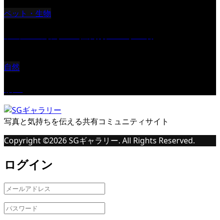
ペット・生物
ツミ ＃野鳥 ＃猛禽類 ＃オス君
自然
桜Ⅱ
写真と気持ちを伝える共有コミュニティサイト
Copyright ©
2026
SGギャラリー. All Rights Reserved.
ログイン