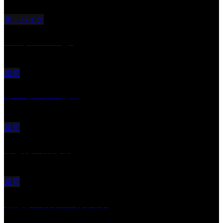
車・バイク
Reciprocal Age
風景
サンセツト 能登
風景
ふと見上げたら
風景
朝起きの苦手の写真です