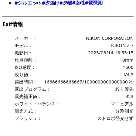
#シルエット
#夕焼け
#夕陽
#女性
#琵琶湖
Exif情報
メーカー：
NIKON CORPORATION
モデル：
NIKON Z 7
撮影日：
2025/08/14 18:55:15
焦点距離：
10mm
ISO感度：
1600
絞り値：
f/4.5
露出時間：
16666666666667/1000000000000000 秒
露出プログラム：
絞り優先
露光補正値：
-0.3
ホワイト・バランス：
マニュアル
測光方式：
分割測光
フラッシュ：
ストロボ発光せず