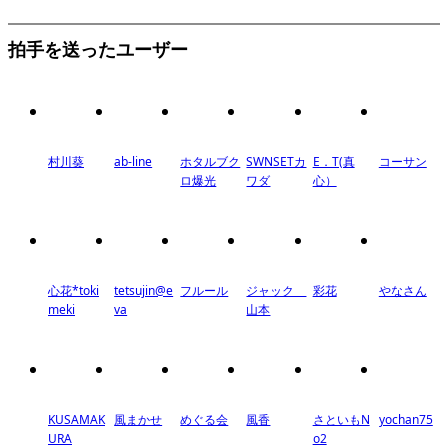
拍手を送ったユーザー
村川葵
ab-line
ホタルブク
SWNSETカ
E．T(真
コーサン
ロ爆光
ワダ
心）
心花*toki
tetsujin@e
フルール
ジャック
彩花
やなさん
meki
va
山本
KUSAMAK
風まかせ
めぐる会
風香
さといもN
yochan75
URA
o2