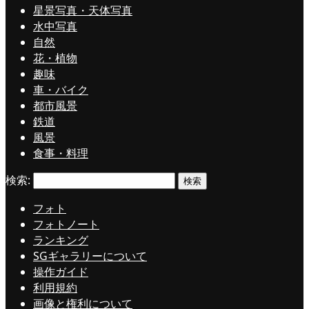
星景写真・天体写真
水中写真
自然
花・植物
趣味
車・バイク
都市風景
鉄道
風景
食事・料理
検索:
フォト
フォトノート
ランキング
SGギャラリーについて
操作ガイド
利用規約
画像と権利について