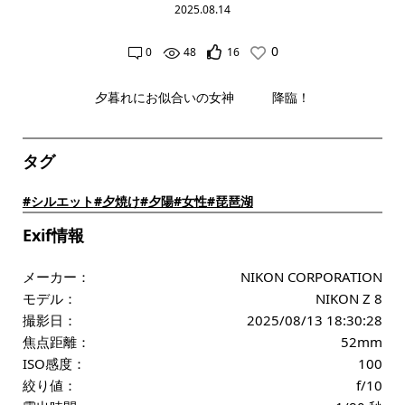
2025.08.14
0
0
48
16
夕暮れにお似合いの女神 降臨！
タグ
#シルエット
#夕焼け
#夕陽
#女性
#琵琶湖
Exif情報
メーカー：
NIKON CORPORATION
モデル：
NIKON Z 8
撮影日：
2025/08/13 18:30:28
焦点距離：
52mm
ISO感度：
100
絞り値：
f/10