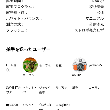
露出時間：
1/80 秒
露出プログラム：
絞り優先
露光補正値：
-0.3
ホワイト・バランス：
マニュアル
測光方式：
分割測光
フラッシュ：
ストロボ発光せず
拍手を送ったユーザー
E．T(真
もーてん
彩花
yochan75
心）
マークン
ab-line
SWNSETカ
さといもN
ジャック
サブリナ
風香
コーサン
ワダ
o2
山本
mjs3000
やなさん
心花*tokim
tetsujin@e
eki
va