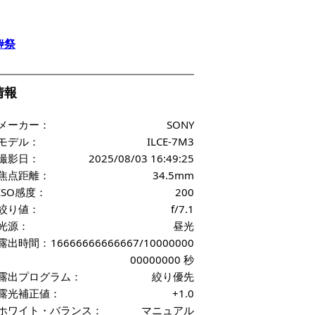
#祭
f情報
メーカー：
SONY
モデル：
ILCE-7M3
撮影日：
2025/08/03 16:49:25
焦点距離：
34.5mm
ISO感度：
200
絞り値：
f/7.1
光源：
昼光
露出時間：
16666666666667/10000000
00000000 秒
露出プログラム：
絞り優先
露光補正値：
+1.0
ホワイト・バランス：
マニュアル