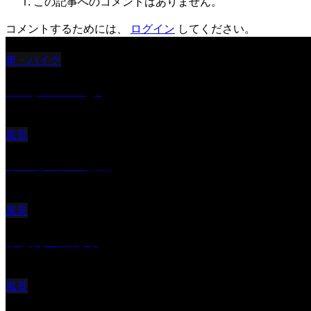
この記事へのコメントはありません。
コメントするためには、
ログイン
してください。
車・バイク
Reciprocal Age
風景
サンセツト 能登
風景
ふと見上げたら
風景