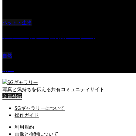
朝起きの苦手の写真です
ペット・生物
ツミ ＃野鳥 ＃猛禽類 ＃オス君
自然
桜Ⅱ
写真と気持ちを伝える共有コミュニティサイト
会員登録
SGギャラリーについて
操作ガイド
利用規約
画像と権利について