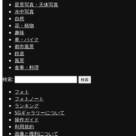
星景写真・天体写真
水中写真
自然
花・植物
趣味
車・バイク
都市風景
鉄道
風景
食事・料理
検索:
フォト
フォトノート
ランキング
SGギャラリーについて
操作ガイド
利用規約
画像と権利について