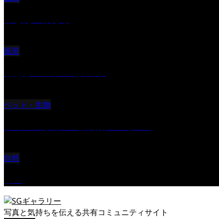
ふと見上げたら
風景
朝起きの苦手の写真です
ペット・生物
ツミ ＃野鳥 ＃猛禽類 ＃オス君
自然
桜Ⅱ
写真と気持ちを伝える共有コミュニティサイト