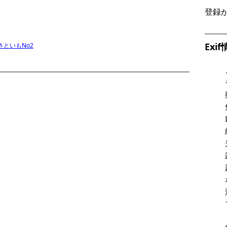
登録
Exi
さといもNo2