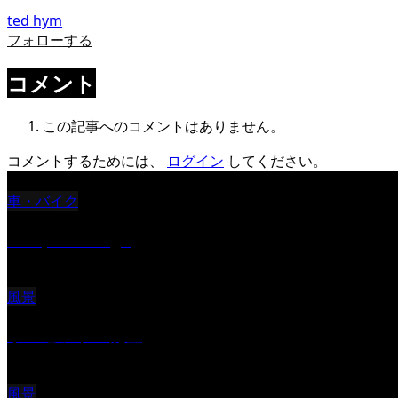
ted hym
フォローする
コメント
この記事へのコメントはありません。
コメントするためには、
ログイン
してください。
車・バイク
Reciprocal Age
風景
サンセツト 能登
風景