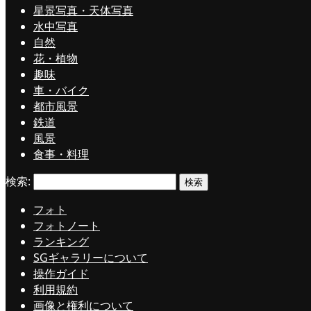
星景写真・天体写真
水中写真
自然
花・植物
趣味
車・バイク
都市風景
鉄道
風景
食事・料理
検索:
フォト
フォトノート
ランキング
SGギャラリーについて
操作ガイド
利用規約
画像と権利について