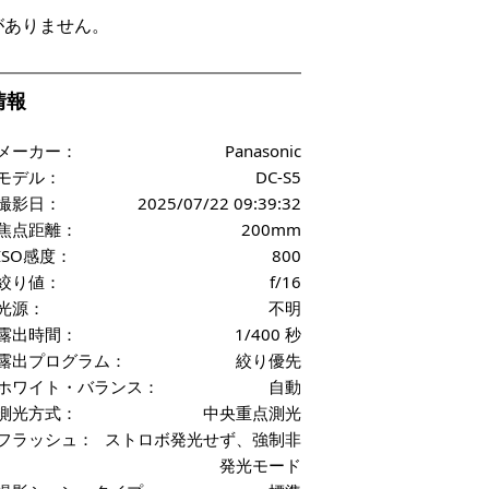
がありません。
f情報
メーカー：
Panasonic
モデル：
DC-S5
撮影日：
2025/07/22 09:39:32
焦点距離：
200mm
ISO感度：
800
絞り値：
f/16
光源：
不明
露出時間：
1/400 秒
露出プログラム：
絞り優先
ホワイト・バランス：
自動
測光方式：
中央重点測光
フラッシュ：
ストロボ発光せず、強制非
発光モード