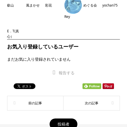
叡山
風まかせ
彩花
めぐる会
yochan75
Rey
E．T(真
心）
お気入り登録しているユーザー
まだお気に入り登録されていません
報告する
投稿者