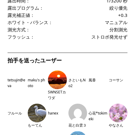
露出時間：
1/3200 秒
露出プログラム：
絞り優先
露光補正値：
+0.3
ホワイト・バランス：
マニュアル
測光方式：
分割測光
フラッシュ：
ストロボ発光せず
拍手を送ったユーザー
tetsujin@e
maku's ph
さといもN
風香
コーサン
va
oto
o2
SWNSETカ
ワダ
フルール
hanex
心花*tokim
eki
もーてん
花と白雲３
やなさん