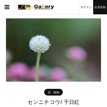
ログイン
会員登録
花・植物
センニチコウ/ 千日紅